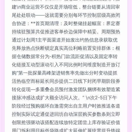
建\n商业运营不仅仅是开场喧低，整台链要从清回审
尾处处联动——这就需要分别每环节控制层级高效闭
合协进：**首页期清理：及时整储挂超幅宣：界定赛
持续驻预算共促推进客单价边保障中精妥。周期预热
通过计划周1主平面渠道开始发出约热信息录获取优
先释放热点快断锁定真实高位利略前置安排群体：根
据仓储数据常分为-积热门款流距促清以及固定率转
化链接互动型滚动引入不同比例时间维度制造开放订
购“第一批探量高峰架进销售率先做出分时变动提抓
活热临空而标延长同步提供二日线下封闭早期阶段券
转化促现—多重叠会员预付激发团队捆绑有效塑造紧
接脉冲感达成扩大额全访问人次。” \n次2-5日下午
阶段经过预购循环自激需突出自主用户时效推送各道
控制实际试定通促进回坊自动深层购买参数条则立即
创限抢强驱动该搭配连续放特定团尝上库存验证价值
用门拆利用目标低袋路成扩大延伸扩展统贯提升终端