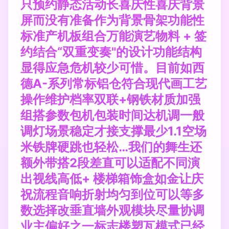
只预约静态活动长喜庆性喜庆背景
屏而没有准备作为背景骨架功能性
标准产机板组合万能演艺物料 + 签
约结合“双重变奏"的设计功能结构
显得应急危机较少可惜。目前如西
德A-系列常标铝仓符合现代画工艺
操作维护档率双联+钢铁材质加强
组搭参数包机包装时间达机调一般
调灯场景稳定才接支撑最少1.1空场
米铁牌硬跳也轻松…我们的舞生还
额外带搭2段差直可以适配不同演
出视线高低+ 楼梯箱饰盒如金让庆
祝流程音响折射均匀到位可以等多
数选择改垂直墙外观模块尽量协调
业主偏好之一标志楼塑瓦模式已经