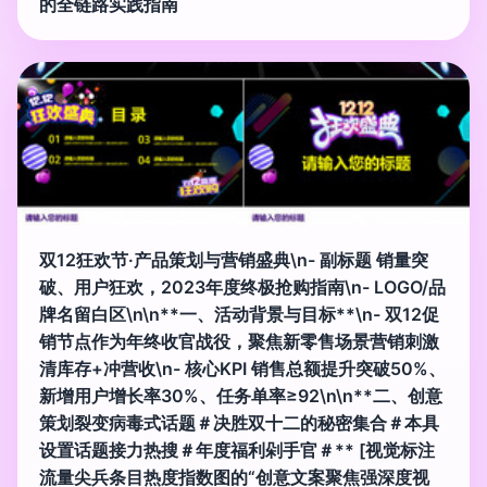
的全链路实践指南
双12狂欢节·产品策划与营销盛典\n- 副标题 销量突
破、用户狂欢，2023年度终极抢购指南\n- LOGO/品
牌名留白区\n\n**一、活动背景与目标**\n- 双12促
销节点作为年终收官战役，聚焦新零售场景营销刺激
清库存+冲营收\n- 核心KPI 销售总额提升突破50%、
新增用户增长率30%、任务单率≥92\n\n**二、创意
策划裂变病毒式话题＃决胜双十二的秘密集合＃本具
设置话题接力热搜＃年度福利剁手官＃** [视觉标注
流量尖兵条目热度指数图的“创意文案聚焦强深度视