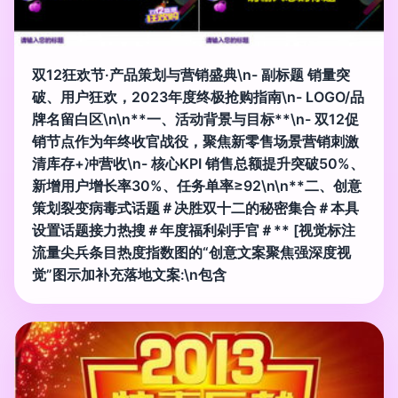
双12狂欢节·产品策划与营销盛典\n- 副标题 销量突
破、用户狂欢，2023年度终极抢购指南\n- LOGO/品
牌名留白区\n\n**一、活动背景与目标**\n- 双12促
销节点作为年终收官战役，聚焦新零售场景营销刺激
清库存+冲营收\n- 核心KPI 销售总额提升突破50%、
新增用户增长率30%、任务单率≥92\n\n**二、创意
策划裂变病毒式话题＃决胜双十二的秘密集合＃本具
设置话题接力热搜＃年度福利剁手官＃** [视觉标注
流量尖兵条目热度指数图的“创意文案聚焦强深度视
觉”图示加补充落地文案:\n包含